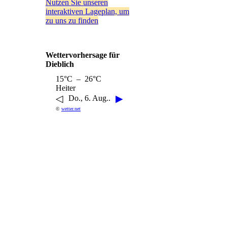
Nutzen Sie unseren
interaktiven La­ge­plan, um
zu uns zu finden
Wettervorhersage für
Dieblich
15°C – 26°C
Heiter
◁
▶
Do., 6. Aug..
©
wetter.net